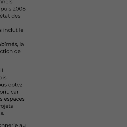
nnels
puis 2008.
état des
inclut le
abîmés, la
ction de
il
ais
ous optez
rit, car
s espaces
rojets
s.
onnerie au