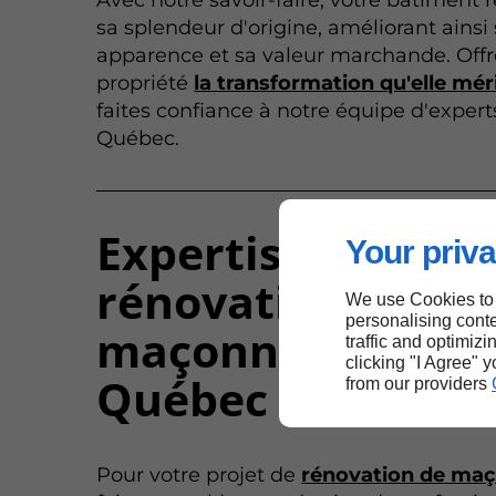
Avec notre savoir-faire, votre bâtiment 
sa splendeur d'origine, améliorant ainsi
apparence et sa valeur marchande. Offr
propriété
la transformation qu'elle mér
faites confiance à notre équipe d'expert
Québec.
Expertise en
Your priva
rénovation de
We use Cookies to
personalising conte
maçonnerie au
traffic and optimizi
clicking "I Agree" 
Québec
from our providers
Pour votre projet de
rénovation de maç