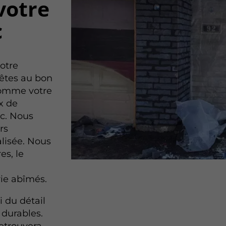
votre
c
votre
 êtes au bon
 comme votre
x de
c. Nous
rs
alisée. Nous
es, le
ie abîmés.
 du détail
 durables.