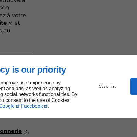
retrouvera
 son
ez à votre
ite
et
s au
cy is our priority
 improve user experience by
Customize
nt and ads, as well as analyzing
ng social networks functionalities. By
you consent to the use of Cookies
Google
Facebook
.
onnerie
,