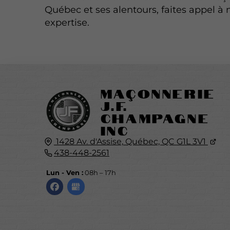
Québec et ses alentours, faites appel à 
expertise.
Maçonnerie
J.F.
Champagne
Inc
1428 Av. d'Assise,
Québec, QC
G1L 3V1
438-448-2561
Lun - Ven :
08h – 17h