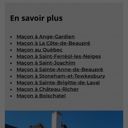
En savoir plus
Maçon à Ange-Gardien
Maçon à La Côte-de-Beaupré
Maçon au Québec
Maçon à Saint-Ferréol-les-Neiges
Maçon à Saint-Joachim
Maçon à Sainte-Anne-de-Beaupré
Maçon à Stoneham-et-Tewkesbury
Maçon à Sainte-Brigitte-de-Laval
Maçon à Château-Richer
Maçon à Boischatel