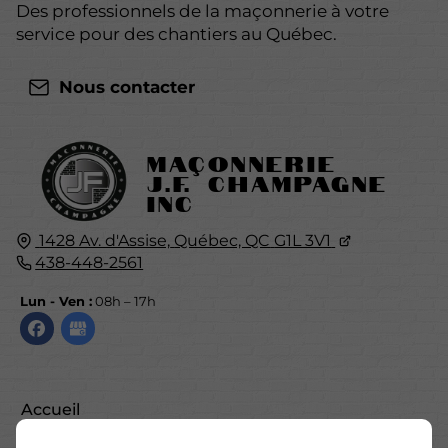
Des professionnels de la maçonnerie à votre
service pour des chantiers au Québec.
Nous contacter
Maçonnerie
J.F. Champagne
Inc
1428 Av. d'Assise,
Québec, QC
G1L 3V1
438-448-2561
Lun - Ven :
08h – 17h
Accueil
Nous contacter